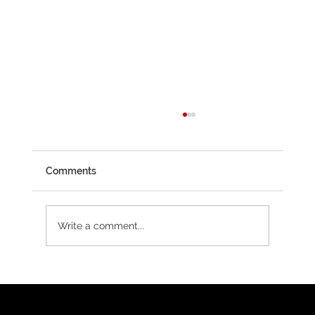
Comments
Write a comment...
Hvordan finne en god kampsport-skole
på 10 minutter