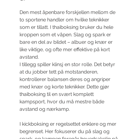
Den mest åpenbare forskjellen mellom de 
to sportene handler om hvilke teknikker 
som er tillatt. I thaiboksing bruker du hele 
kroppen som et våpen. Slag og spark er 
bare en del av bildet – albuer og knær er 
like viktige, og ofte mer effektive på kort 
avstand.
I tillegg spiller klinsj en stor rolle. Det betyr 
at du jobber tett på motstanderen, 
kontrollerer balansen deres og angriper 
med knær og korte teknikker. Dette gjør 
thaiboksing til en svært komplett 
kampsport, hvor du må mestre både 
avstand og nærkamp.
I kickboksing er regelsettet enklere og mer 
begrenset. Her fokuserer du på slag og 
spark, og kampen foregår hovedsakelig på 