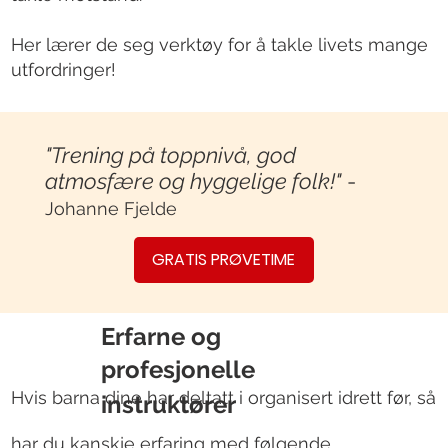
Her lærer de seg verktøy for å takle livets mange
utfordringer!
"Trening på toppnivå, god
atmosfære og hyggelige folk!"
-
Johanne Fjelde
GRATIS PRØVETIME
Erfarne og
profesjonelle
Hvis barna dine har deltatt i organisert idrett før, så
instruktører
har du kanskje erfaring med følgende