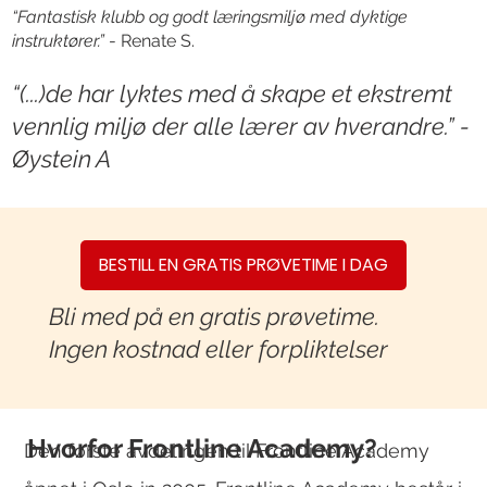
“Fantastisk klubb og godt læringsmiljø med dyktige
instruktører.”
-
Renate S.
“(...)de har lyktes med å skape et ekstremt
vennlig miljø der alle lærer av hverandre.” -
Øystein A
BESTILL EN GRATIS PRØVETIME I DAG
Bli med på en gratis prøvetime.
Ingen kostnad eller forpliktelser
Hvorfor Frontline Academy?
Den første avdelingen til Frontline Academy