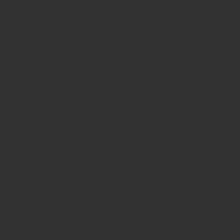
vil
spil