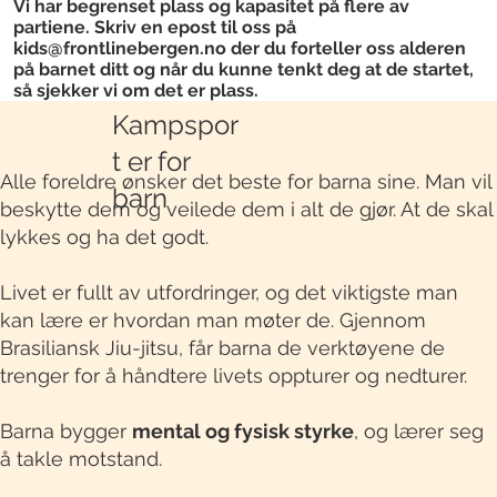
Vi har begrenset plass og kapasitet på flere av
partiene. Skriv en epost til oss på
kids@frontlinebergen.no
der du forteller oss alderen
på barnet ditt og når du kunne tenkt deg at de startet,
så sjekker vi om det er plass.
Kampspor
t er for
Alle foreldre ønsker det beste for barna sine. Man vil
barn
beskytte dem og veilede dem i alt de gjør. At de skal
lykkes og ha det godt.
Livet er fullt av utfordringer, og det viktigste man
kan lære er hvordan man møter de. Gjennom
Brasiliansk Jiu-jitsu, får barna de verktøyene de
trenger for å håndtere livets oppturer og nedturer.
Barna bygger
mental og fysisk styrke
, og lærer seg
å takle motstand.