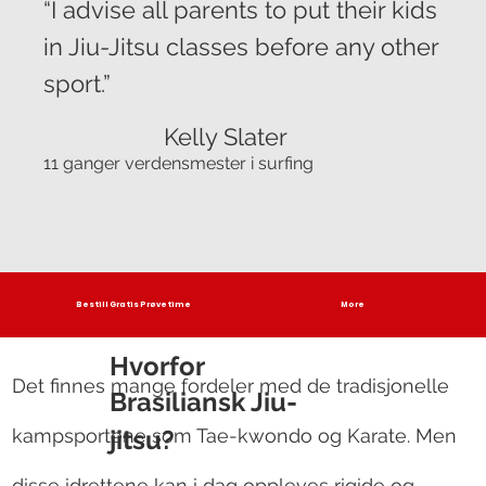
“I advise all parents to put their kids
in Jiu-Jitsu classes before any other
sport.”
Kelly Slater
11 ganger verdensmester i surfing
Bestill Gratis Prøvetime
More
Hvorfor
Det finnes mange fordeler med de tradisjonelle
Brasiliansk Jiu-
kampsportene som Tae-kwondo og Karate. Men
jitsu?
disse idrettene kan i dag oppleves rigide og