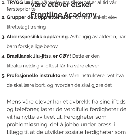
TRYGG læring.
Våre elevers sikkerhet er alltid vår
våre elever elsker
førstepriorite
Frontline Academy
Grupper delt opp etter alder.
Gir hver enkelt elev
tilrettelagt trening
Aldersspesifikk opplæring.
Avhengig av alderen, har
barn forskjellige behov
Brasiliansk Jiu-jitsu er GØY!
Dette er den
tilbakemelding vi oftest får fra våre elever
Profesjonelle instruktører.
Våre instruktører vet hva
de skal lære bort, og hvordan de skal gjøre det
Mens våre elever har et avbrekk fra sine iPads
og telefoner, lærer de verdifulle ferdigheter de
vil ha nytte av livet ut. Ferdigheter som
problemløsning, det å jobbe under press, i
tillegg til at de utvikler sosiale ferdigheter som