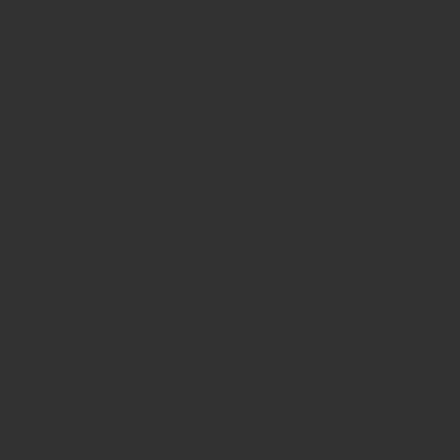
l)
Deltagelse i lagidretter er en flott måte å inspirere barn til
en aktiv og sunn livsstil. Men ikke alle barn finner seg til
rette med fotball eller basketball.
Og, som mange har opplevd, så kan barnet fort miste
interessen for en aktivitet. De har rett og slett ikke lyst å gå
på trening lenger, og slutter. Noen slutter helt med idrett.