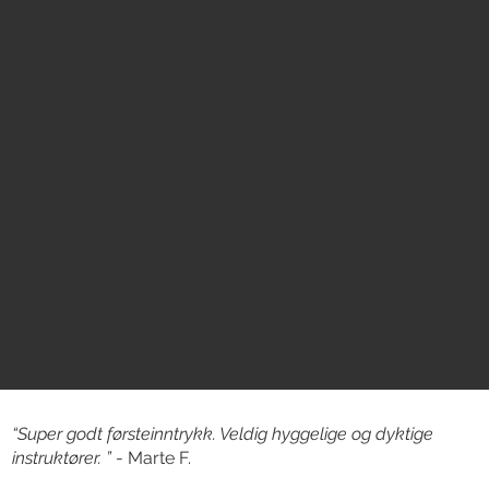
“Super godt førsteinntrykk. Veldig hyggelige og dyktige
instruktører. ”
-
Marte F.