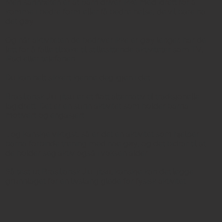
Men sannheten er at barn driver ikke med idrett for å
komme i bedre form eller få bedre helse, de vil bare ha
det gøy.
Og når aktiviteten de bedriver ikke er gøy lenger, har de
lett for å falle tilbake til stillesittende aktiviteter som TV,
iPad eller telefonen.
Du kan helt sikkert kjenne deg igjen i det.
Brasiliansk Jiu-jitsu er et flott alternativ til tradisjonelle
lagidrett. Det er en sunn aktivitet som holder barna
motivert og engasjert...
… og kanskje viktigst, så er det en aktivitet som hjelper
barna forbinde trening med noe gøy, og det bidrar til at
de holder seg aktiv også i voksen alder.
Så test ut Brasiliansk Jiu-jitsu, kanskje kan det legge
grunnlaget for en livslang glede for fysisk aktivitet.